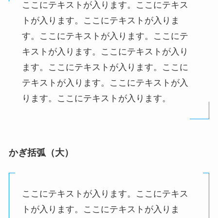
ここにテキストが入ります。ここにテキス
トが入ります。ここにテキストが入りま
す。ここにテキストが入ります。ここにテ
キストが入ります。ここにテキストが入り
ます。ここにテキストが入ります。ここに
テキストが入ります。ここにテキストが入
ります。ここにテキストが入ります。
かぎ括弧（大）
ここにテキストが入ります。ここにテキス
トが入ります。ここにテキストが入りま