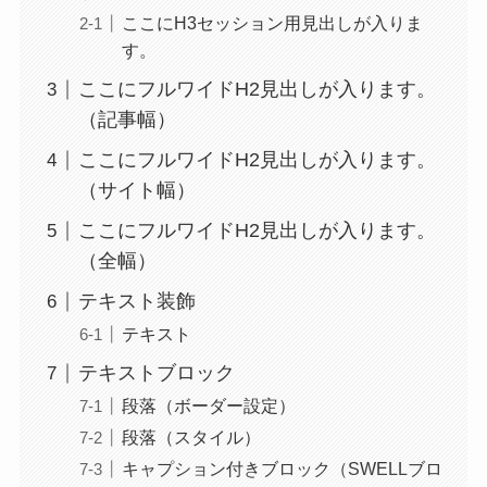
ここにH3セッション用見出しが入りま
す。
ここにフルワイドH2見出しが入ります。
（記事幅）
ここにフルワイドH2見出しが入ります。
（サイト幅）
ここにフルワイドH2見出しが入ります。
（全幅）
テキスト装飾
テキスト
テキストブロック
段落（ボーダー設定）
段落（スタイル）
キャプション付きブロック（SWELLブロ