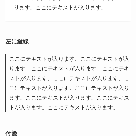
ります。ここにテキストが入ります。
左に縦線
ここにテキストが入ります。ここにテキストが入
ります。ここにテキストが入ります。ここにテキ
ストが入ります。ここにテキストが入ります。こ
こにテキストが入ります。ここにテキストが入り
ます。ここにテキストが入ります。ここにテキス
トが入ります。ここにテキストが入ります。
付箋