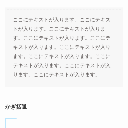
ここにテキストが入ります。ここにテキス
トが入ります。ここにテキストが入りま
す。ここにテキストが入ります。ここにテ
キストが入ります。ここにテキストが入り
ます。ここにテキストが入ります。ここに
テキストが入ります。ここにテキストが入
ります。ここにテキストが入ります。
かぎ括弧