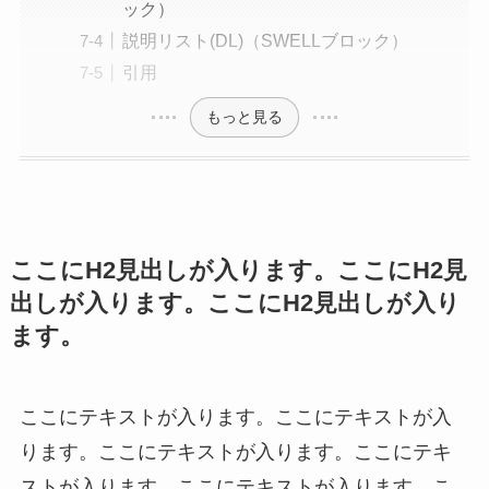
ック）
説明リスト(DL)（SWELLブロック）
引用
もっと見る
ここにH2見出しが入ります。ここにH2見
出しが入ります。ここにH2見出しが入り
ます。
ここにテキストが入ります。ここにテキストが入
ります。ここにテキストが入ります。ここにテキ
ストが入ります。ここにテキストが入ります。こ