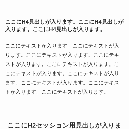
ここにH4見出しが入ります。ここにH4見出しが
入ります。ここにH4見出しが入ります。
ここにテキストが入ります。ここにテキストが入
ります。ここにテキストが入ります。ここにテキ
ストが入ります。ここにテキストが入ります。こ
こにテキストが入ります。ここにテキストが入り
ます。ここにテキストが入ります。ここにテキス
トが入ります。ここにテキストが入ります。
ここにH2セッション用見出しが入りま