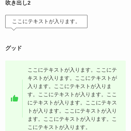
吹き出し2
ここにテキストが入ります。
グッド
ここにテキストが入ります。ここにテ
キストが入ります。ここにテキストが
入ります。ここにテキストが入りま
す。ここにテキストが入ります。ここ
にテキストが入ります。ここにテキス
トが入ります。ここにテキストが入り
ます。ここにテキストが入ります。こ
こにテキストが入ります。