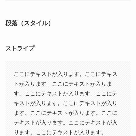
段落（スタイル）
ストライプ
ここにテキストが入ります。ここにテキス
トが入ります。ここにテキストが入りま
す。ここにテキストが入ります。ここにテ
キストが入ります。ここにテキストが入り
ます。ここにテキストが入ります。ここに
テキストが入ります。ここにテキストが入
ります。ここにテキストが入ります。