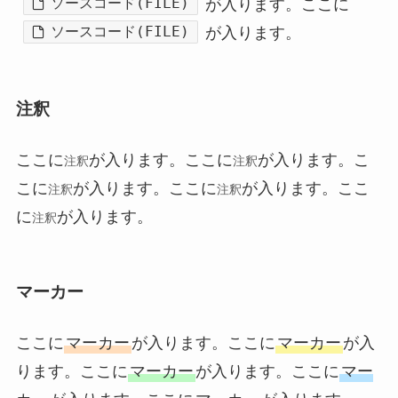
ソースコード(FILE)
が入ります。ここに
ソースコード(FILE)
が入ります。
注釈
ここに
が入ります。ここに
が入ります。こ
注釈
注釈
こに
が入ります。ここに
が入ります。ここ
注釈
注釈
に
が入ります。
注釈
マーカー
ここに
マーカー
が入ります。ここに
マーカー
が入
ります。ここに
マーカー
が入ります。ここに
マー