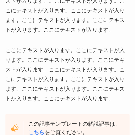
ストが入ります。ここにテキストが入ります。こ
こにテキストが入ります。ここにテキストが入り
ます。ここにテキストが入ります。ここにテキス
トが入ります。ここにテキストが入ります。
ここにテキストが入ります。ここにテキストが入
ります。ここにテキストが入ります。ここにテキ
ストが入ります。ここにテキストが入ります。こ
こにテキストが入ります。ここにテキストが入り
ます。ここにテキストが入ります。ここにテキス
トが入ります。ここにテキストが入ります。
この記事テンプレートの解説記事は、
こちら
をご覧ください。