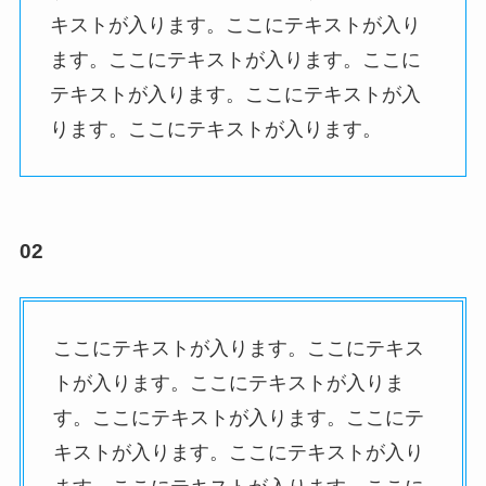
キストが入ります。ここにテキストが入り
ます。ここにテキストが入ります。ここに
テキストが入ります。ここにテキストが入
ります。ここにテキストが入ります。
02
ここにテキストが入ります。ここにテキス
トが入ります。ここにテキストが入りま
す。ここにテキストが入ります。ここにテ
キストが入ります。ここにテキストが入り